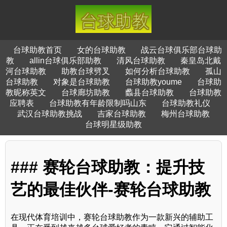
台球助教首页
女的台球助教
战云台球俱乐部台球助
教
allin台球俱乐部助教
清风台球助教
秦皇岛北戴
河台球助教
助教台球劈叉
如何分析台球助教
孤山
台球助教
对象是台球助教
台球助教youme
台球助
教昵称英文
台球廊坊助教
蠡县台球助教
台球助教
应聘表
台球助教有年龄限制吗山东
台球助教礼仪
武汉台球助教挑战
吉家台球助教
梅州台球助教
台球明星级助教
### 赛轮台球助教：提升技
艺的最佳伙伴-赛轮台球助教
在现代体育培训中，赛轮台球助教作为一款新兴的辅助工