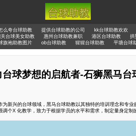
怎么夸台球助教
提供台球助教的公司
kk台球助教欢欢
韶关台球美女助教
惠州台球助教兼职
港区台球助教
拱
球旗袍助教图片
ob台球助教
猩猩台球助教
平塘台球
助力台球梦想的启航者-石狮黑马台
作为新兴的台球领域，黑马台球助教以其独特的培训理念和专业
强调个X 化教学，致力于根据学员的水平和需求，制定量身定制