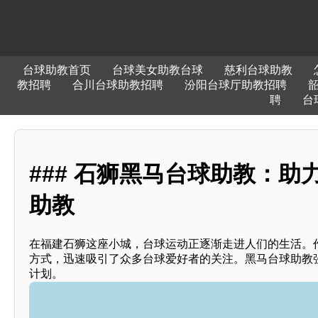
台球助教首页
台球美女助教台球
慈利台球助教
教招聘
合川台球助教招聘
汾阳台球厅助教招聘
聘
台
### 石狮黑马台球助教：
助教
在福建石狮这座小城，台球运动正逐渐走进人们的生活。
方式，迅速吸引了众多台球爱好者的关注。黑马台球助教
计划。