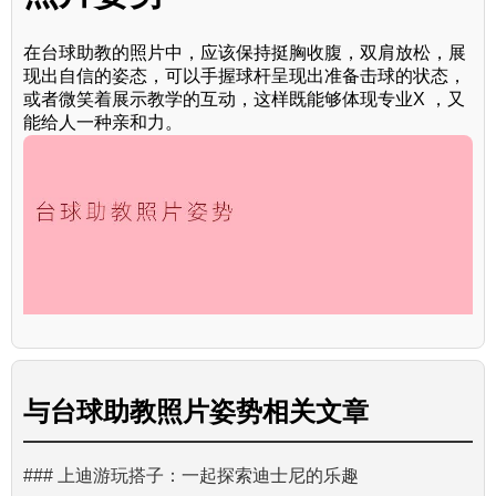
在台球助教的照片中，应该保持挺胸收腹，双肩放松，展
现出自信的姿态，可以手握球杆呈现出准备击球的状态，
或者微笑着展示教学的互动，这样既能够体现专业X ，又
能给人一种亲和力。
与
台球助教照片姿势
相关文章
### 上迪游玩搭子：一起探索迪士尼的乐趣