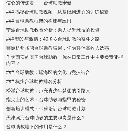
信心的传递者——台球助教宋健
### 揭秘台球助教视频：从基础到进阶的训练秘籍
### 台球助教框架的构建与应用
宁波台球助教收费分析：助力提升球技的投资
### 韧X 与激情：40多岁台球助教的奋斗之路
警惕杭州招聘台球助教骗局，切勿轻信高收入诱惑
作为西安的实习台球助教，你在日常工作中主要负责哪些
内容？
### 台球助教：瑶海区的文化与竞技结合
### 杭州台球助教排名分析
松滋台球助教：点亮青少年梦想的引路人
指尖上的艺术：台球助教与指甲的秘密
创新培训模式：带薪培训台球助教计划
天津滨海台球助教的主要职责是什么？
台球助教塘下的作用是什么？