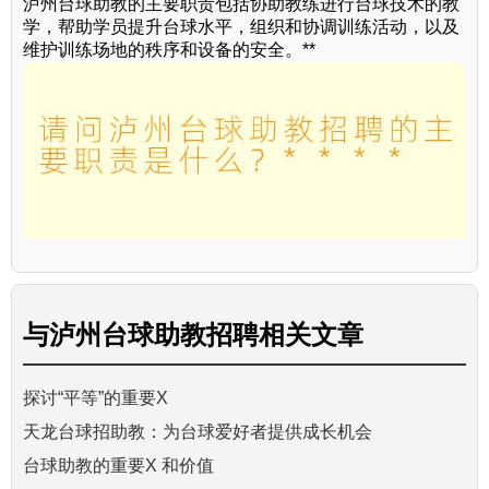
泸州台球助教的主要职责包括协助教练进行台球技术的教
学，帮助学员提升台球水平，组织和协调训练活动，以及
维护训练场地的秩序和设备的安全。**
与
泸州台球助教招聘
相关文章
探讨“平等”的重要X
天龙台球招助教：为台球爱好者提供成长机会
台球助教的重要X 和价值