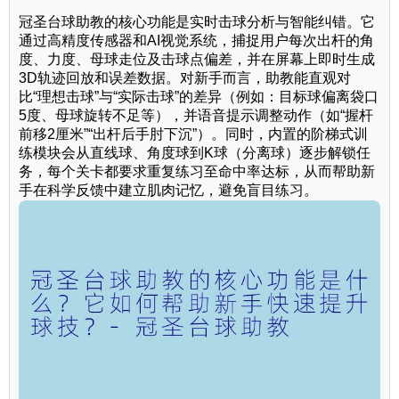
冠圣台球助教的核心功能是实时击球分析与智能纠错。它
通过高精度传感器和AI视觉系统，捕捉用户每次出杆的角
度、力度、母球走位及击球点偏差，并在屏幕上即时生成
3D轨迹回放和误差数据。对新手而言，助教能直观对
比“理想击球”与“实际击球”的差异（例如：目标球偏离袋口
5度、母球旋转不足等），并语音提示调整动作（如“握杆
前移2厘米”“出杆后手肘下沉”）。同时，内置的阶梯式训
练模块会从直线球、角度球到K球（分离球）逐步解锁任
务，每个关卡都要求重复练习至命中率达标，从而帮助新
手在科学反馈中建立肌肉记忆，避免盲目练习。