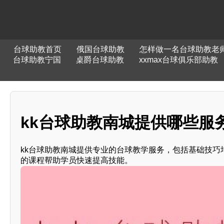
台球助教首页
俄国台球助教
怎样做一名台球助教老
台球助教宁国
桌爵台球助教
xxmax台球俱乐部助教
kk台球助教南城提供哪些服务
kk台球助教南城提供专业的台球教学服务，包括基础技巧
的课程帮助学员快速提高技能。