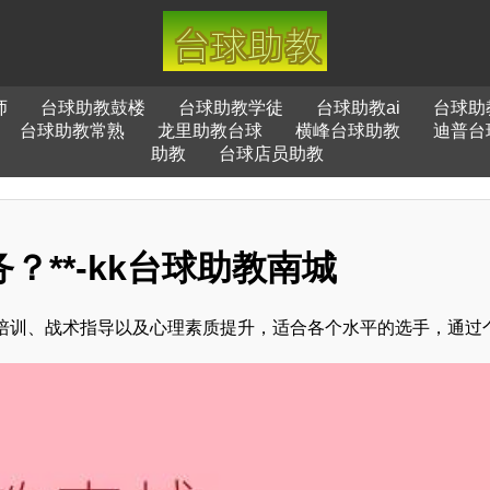
师
台球助教鼓楼
台球助教学徒
台球助教ai
台球助
台球助教常熟
龙里助教台球
横峰台球助教
迪普台
助教
台球店员助教
？**-kk台球助教南城
培训、战术指导以及心理素质提升，适合各个水平的选手，通过个