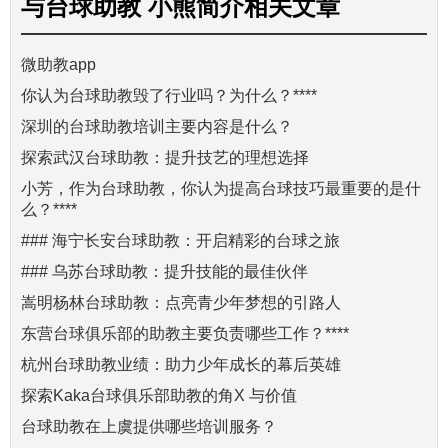
与
台球助教 小熊简介
相关文章
微助教app
你认为台球助教毁了行业吗？为什么？****
深圳的台球助教培训主要内容是什么？
探索武汉台球助教：提升技艺的理想选择
小芳，作为台球助教，你认为提高台球技巧最重要的是什
么？****
### 海宁长安台球助教：开启精彩的台球之旅
### 乌苏台球助教：提升技能的最佳伙伴
嵩明杨林台球助教：点亮青少年梦想的引路人
东营台球俱乐部的助教主要负责哪些工作？****
杭州台球助教业绩：助力少年成长的幕后英雄
探索Kaka台球俱乐部助教的角X 与价值
台球助教在上虞提供哪些培训服务？