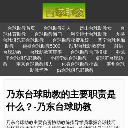
台球助教首页
台球助教罚人
昆山台球助教女
台
球体育助教
台球助教海门
利辛绅士台球助教
九盛
台球俱乐部台球助教
台球助教收费系统
普宁台球包厢
助教
鹤壁台球助教5000
彤彤台球助教宿州
射洪
台球助教
台球助教离职率
台球助教合同模版
乔戈
里台球俱乐部助教
小雨学妹台球助教
桌球汇台球助
教
南京台球助教招人
化身台球助教小说
亳州台球
助教怀孕
pz台球俱乐部助教
乃东台球助教的主要职责是
什么？-乃东台球助教
乃东台球助教主要负责协助教练指导学员掌握台球技巧，