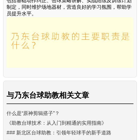
包括基础动作纠正、击球策略讲解、实战陪练及训练计划
制定，同时维护场地器材，营造良好的学习氛围，帮助学
员提升水平。
与
乃东台球助教
相关文章
什么是“原神剪辑搭子”？
《助教台球技术：从入门到精通的实用指南》
### 新北区台球助教：引领年轻球手的新手道路