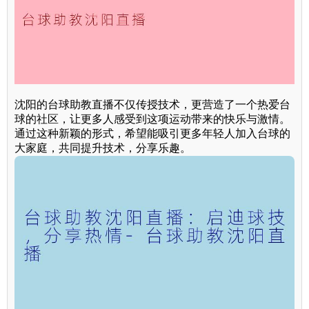
沈阳的台球助教直播不仅传授技术，更营造了一个热爱台
球的社区，让更多人感受到这项运动带来的快乐与激情。
通过这种新颖的形式，希望能吸引更多年轻人加入台球的
大家庭，共同提升技术，分享乐趣。