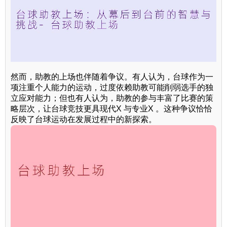
然而，助教的上场也伴随着争议。有人认为，台球作为一
项注重个人能力的运动，过度依赖助教可能削弱选手的独
立应对能力；但也有人认为，助教的参与丰富了比赛的策
略层次，让台球竞技更具现代X 与专业X 。这种争议恰恰
反映了台球运动在发展过程中的新探索。