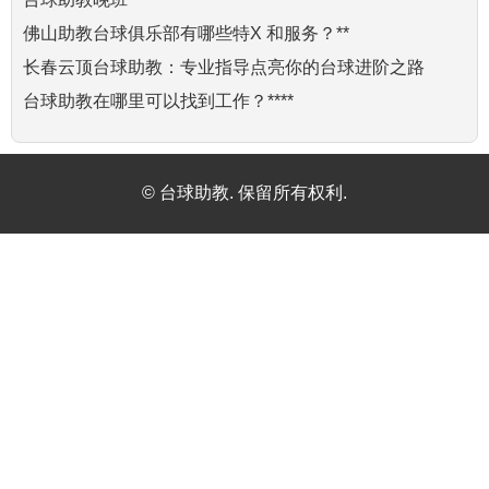
佛山助教台球俱乐部有哪些特X 和服务？**
长春云顶台球助教：专业指导点亮你的台球进阶之路
台球助教在哪里可以找到工作？****
© 台球助教. 保留所有权利.