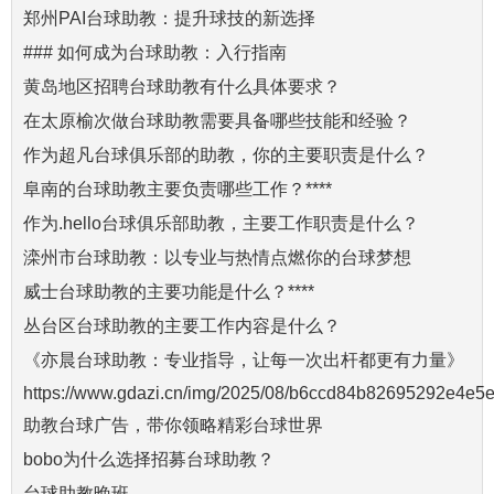
郑州PAI台球助教：提升球技的新选择
### 如何成为台球助教：入行指南
黄岛地区招聘台球助教有什么具体要求？
在太原榆次做台球助教需要具备哪些技能和经验？
作为超凡台球俱乐部的助教，你的主要职责是什么？
阜南的台球助教主要负责哪些工作？****
作为.hello台球俱乐部助教，主要工作职责是什么？
滦州市台球助教：以专业与热情点燃你的台球梦想
威士台球助教的主要功能是什么？****
丛台区台球助教的主要工作内容是什么？
《亦晨台球助教：专业指导，让每一次出杆都更有力量》
https://www.gdazi.cn/img/2025/08/b6ccd84b82695292e4e5
助教台球广告，带你领略精彩台球世界
bobo为什么选择招募台球助教？
台球助教晚班