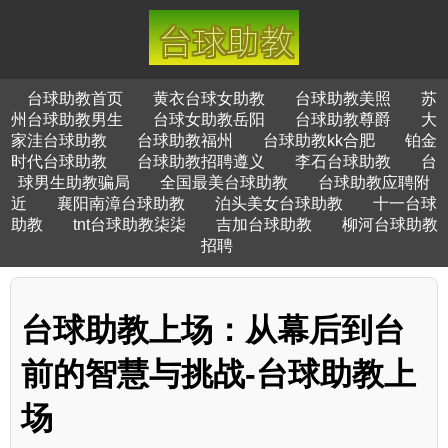
台球助教首页
黄衣台球女助教
台球助教美照
苏
州台球助教男生
台球女助教岳阳
台球助教尊爵
大
家洼台球助教
台球助教福州
台球助教kk合肥
铂金
时代台球助教
台球助教招聘遵义
李石台球助教
台
球男生助教骗局
全国最美台球助教
台球助教应聘附
近
襄阳南漳台球助教
泊头美女台球助教
十一台球
助教
tnt台球助教柒柒
吉加台球助教
柳河台球助教
招聘
台球助教上场：从幕后到台
前的智慧与挑战-台球助教上
场