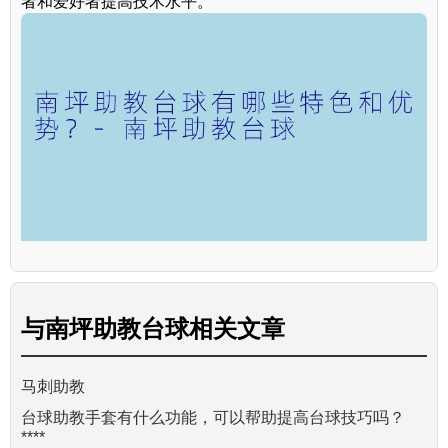
者和爱好者提高技术水平。
与
南坪助教台球
相关文章
马刺助教
台球助教手套有什么功能，可以帮助提高台球技巧吗？
****