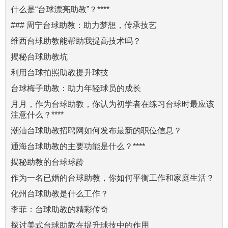
什么是“台球漂亮助教”？****
### 周宁台球助教：助力梦想，传承技艺
维西台球助教能帮助我提高技术吗？
揭秘台球助教坑
利用台球拍照助教提升球技
台球梅子助教：助力年轻球员的成长
月月，作为台球助教，你认为初学者在练习台球时最应该
注意什么？****
潮汕台球助教招聘网如何发布最新的职位信息？
通海台球助教的主要功能是什么？****
揭秘助教的台球球龄
作为一名已婚的台球助教，你如何平衡工作和家庭生活？
化州台球助教是什么工作？
李菲：台球助教的精彩传奇
探讨美式台球助教在提升球技中的作用