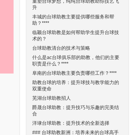
重塑台球梦想，纯纯台球助教助你技艺飞
升
丰城的台球助教主要提供哪些服务和帮
助？****
临颖台球助教是如何帮助学生提升台球技
术的？
台球助教清台的技术与策略
什么是ac台球俱乐部的助教，他们的主要
职责是什么？****
阜南的台球助教主要负责哪些工作？****
助教台球的培养：提升球技与教学能力的
双重使命
芜湖台球助教招人
爵晟台球助教：提升技巧与乐趣的完美结
合
洋埭台球助教：提升技术的全新选择
### 台球助教新洲：培养未来的台球高手