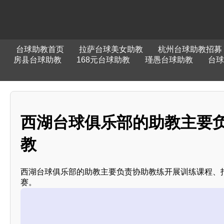
台球助教首页
拉萨台球美女助教
杭州台球助教招募
房县台球助教
168元台球助教
瑾愚台球助教
台球
西湖台球俱乐部的助教主要负
教
西湖台球俱乐部的助教主要负责协助教练开展训练课程、
赛。