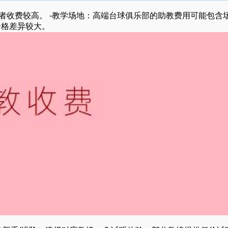
历者收费较高。 -教学场地：高端台球俱乐部的助教费用可能包含
价格差异较大。