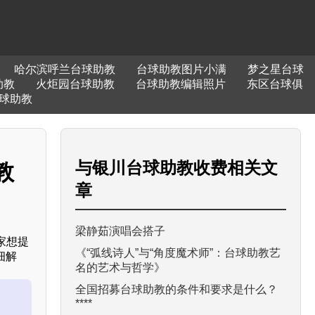
哈尔滨呼兰台球助教
台球助教图片小满
梦之星台球
助教
火炬园台球助教
台球助教编辑照片
东区台球俱
球助教
与
银川台球助教收费
相关文
教
章
梁静茹演唱会搭子
家想提
《“弧线诗人”与“角度魔术师”：台球助教艺
细解
名的艺术与哲学》
全国招募台球助教的条件和要求是什么？
****