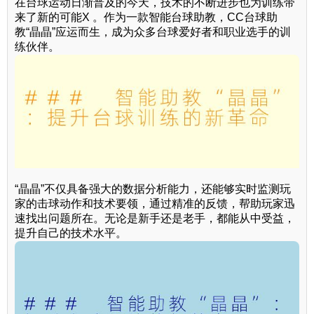
在台球运动日渐普及的今天，技术的不断进步也为训练带
来了新的可能X 。作为一款智能台球助教，CC台球助
教“晶晶”应运而生，成为众多台球爱好者和职业选手的训
练伙伴。
“晶晶”不仅具备强大的数据分析能力，还能够实时监测玩
家的击球动作和技术要领，通过精准的反馈，帮助玩家迅
速找出问题所在。无论是新手还是老手，都能从中受益，
提升自己的技术水平。