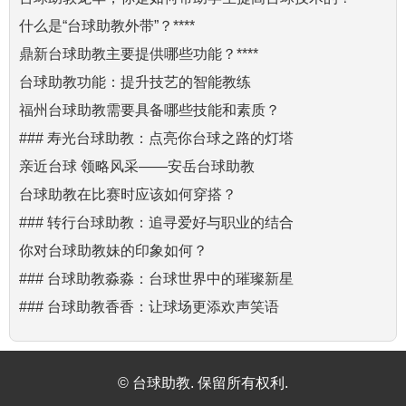
什么是“台球助教外带”？****
鼎新台球助教主要提供哪些功能？****
台球助教功能：提升技艺的智能教练
福州台球助教需要具备哪些技能和素质？
### 寿光台球助教：点亮你台球之路的灯塔
亲近台球 领略风采——安岳台球助教
台球助教在比赛时应该如何穿搭？
### 转行台球助教：追寻爱好与职业的结合
你对台球助教妹的印象如何？
### 台球助教淼淼：台球世界中的璀璨新星
### 台球助教香香：让球场更添欢声笑语
© 台球助教. 保留所有权利.