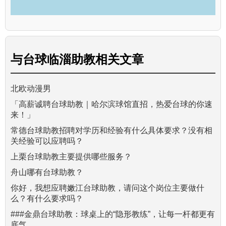
与
台球临淄助教
相关文章
北欧动漫男
「高薪诚聘台球助教｜哈尔滨球馆直招，热爱台球的你速
来！」
常德台球助教招聘对学历和经验有什么具体要求？没有相
关经验可以应聘吗？
上栗台球助教主要提供哪些服务？
舟山哪有台球助教？
你好，我想应聘嫩江台球助教，请问这个岗位主要做什
么？有什么要求吗？
###金鼎台球助教：球桌上的“隐形教练”，让每一杆都更有
底气