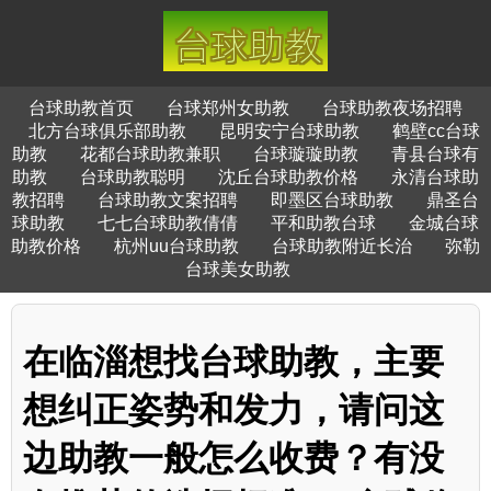
台球助教首页
台球郑州女助教
台球助教夜场招聘
北方台球俱乐部助教
昆明安宁台球助教
鹤壁cc台球
助教
花都台球助教兼职
台球璇璇助教
青县台球有
助教
台球助教聪明
沈丘台球助教价格
永清台球助
教招聘
台球助教文案招聘
即墨区台球助教
鼎圣台
球助教
七七台球助教倩倩
平和助教台球
金城台球
助教价格
杭州uu台球助教
台球助教附近长治
弥勒
台球美女助教
在临淄想找台球助教，主要
想纠正姿势和发力，请问这
边助教一般怎么收费？有没