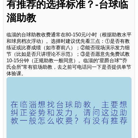
有推荐的选择标准？-台球临
淄助教
临淄的台球助教收费通常在80-150元/小时（根据助教水平
和球房档次浮动）。选择时建议优先看三点：①是否有教
练证或比赛成绩（如市赛前八）；②能否现场演示发力细
节（比如是否只讲理论不示范）；③是否愿意先免费试教
10-15分钟（正规助教一般同意）。临淄的“星爵台球”“乔
氏会所”常有驻场助教，去之前可电话问一下是否提供单节
体验课。