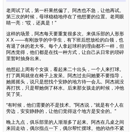
老周试了试，第一杆果然偏了。阿杰也不急，让他再试。
第三次的时候，母球稳稳地停在了他想要的位置。老周眼
睛一亮：“哎，还真是！”
这样的场景，阿杰每天要重复很多次。来俱乐部的人形形
X X ——有刚放学的中学生，有下班后想放松的白领，也
有退了休的老大爷。每个人拿起球杆的理由都不一样，但
阿杰觉得，他们都是在找一种方式，让自己从日常的琐碎
里暂时抽身出来。
他想起上周有个女孩，看起来二十出头，一个人来打球。
打了两局就坐在椅子上发呆。阿杰过去问她要不要指导，
她摇摇头，说只是想找个安静的地方待一会儿。阿杰就没
再打扰，只是帮她倒了杯水。后来那女孩走的时候，冲他
笑了笑。
“有时候，他们需要的不是技术。”阿杰说，“就是有个人在
旁边，安安静静的，让他们觉得这个地方是安全的。”
晚上九点，俱乐部里的人渐渐多了起来。阿杰在几桌之间
来回走动，偶尔指点一下，偶尔帮忙摆球。他的动作不紧