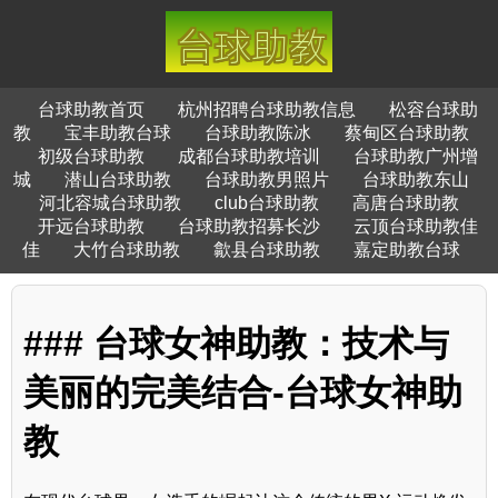
台球助教首页
杭州招聘台球助教信息
松容台球助
教
宝丰助教台球
台球助教陈冰
蔡甸区台球助教
初级台球助教
成都台球助教培训
台球助教广州增
城
潜山台球助教
台球助教男照片
台球助教东山
河北容城台球助教
club台球助教
高唐台球助教
开远台球助教
台球助教招募长沙
云顶台球助教佳
佳
大竹台球助教
歙县台球助教
嘉定助教台球
### 台球女神助教：技术与
美丽的完美结合-台球女神助
教