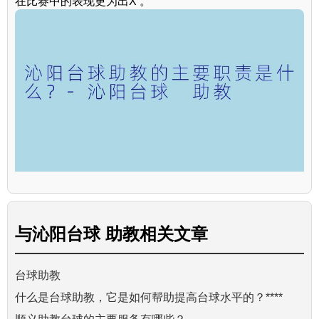
在比赛中的表现更为出X 。
与
沁阳台球 助教
相关文章
台球助教
什么是台球助教，它是如何帮助提高台球水平的？****