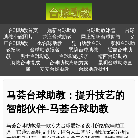
台球助教首页
鼎新台球助教
台球助教沐雪
台球
助教小碗图片
龙海台球助教
网上招聘台球助教
义
庄台球助教
dy台球助教
昆山助教台球
泰和台球助
教招聘
台球助教报名
恶搞台球助教
延吉台球助
教
男士台球助教
台球助教投屏
靖西台球助教
助教台球提成
台球助教离职方案
昆明台球助教直
播
安安台球助教
台球助教抚州
马荟台球助教：提升技艺的
智能伙伴-马荟台球助教
马荟台球助教是一款专为台球爱好者设计的智能辅助工
具。它通过高科技手段，结合人工智能，帮助玩家分析技