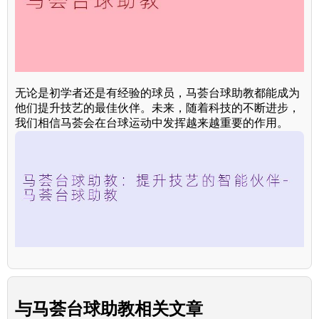
无论是初学者还是有经验的球员，马荟台球助教都能成为
他们提升技艺的最佳伙伴。未来，随着科技的不断进步，
我们相信马荟会在台球运动中发挥越来越重要的作用。
与
马荟台球助教
相关文章