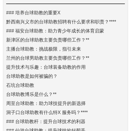
### 培养台球助教的重要X
黔西南兴义市的台球助教招聘有什么要求和职责？****
### 福安台球助教：助力青少年成长的体育启蒙
新津区的台球助教主要负责哪些工作？**
主播台球助教：挑战极限，指引未来
兰州的台球男助教主要负责哪些工作？**
提升技术与乐趣：台球装备助教的作用
台球助教是如何被骗的？
石坑台球助教
台球助教博乐是什么？**
周至台球助教：助力球技提升的新选择
洞子口台球助教有什么特X 服务吗？****
### 台球助教杆：提升台球技术的利器
### 仙游台球助教：提升球技的好帮手