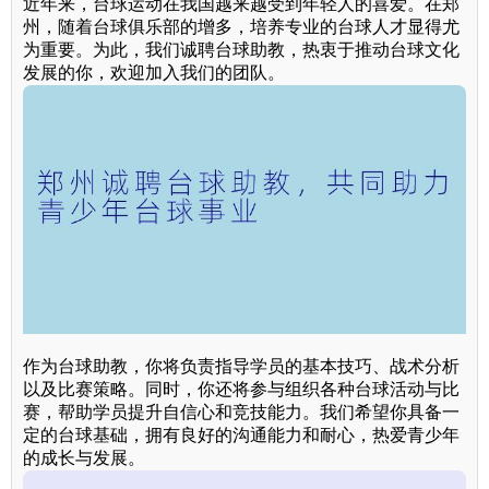
近年来，台球运动在我国越来越受到年轻人的喜爱。在郑
州，随着台球俱乐部的增多，培养专业的台球人才显得尤
为重要。为此，我们诚聘台球助教，热衷于推动台球文化
发展的你，欢迎加入我们的团队。
作为台球助教，你将负责指导学员的基本技巧、战术分析
以及比赛策略。同时，你还将参与组织各种台球活动与比
赛，帮助学员提升自信心和竞技能力。我们希望你具备一
定的台球基础，拥有良好的沟通能力和耐心，热爱青少年
的成长与发展。