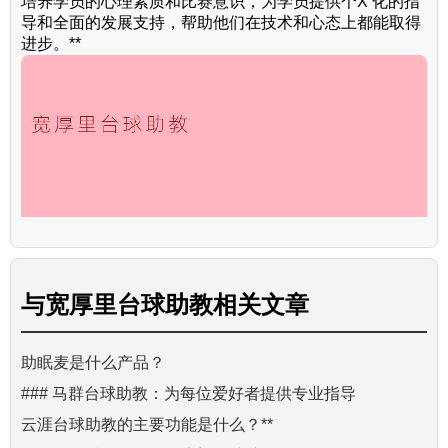
培养学员的心理素质和比赛意识，为学员提供个X 化的指
导和全面的发展支持，帮助他们在技术和心态上都能取得
进步。**
与
宽厚里台球助教
相关文章
助眠麦是什么产品？
### 马群台球助教：为每位爱好者提供专业指导
云涯台球助教的主要功能是什么？**