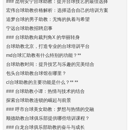
### 昆明安宁台球助教：提升台球技艺的最佳选择
宏伟台球助教价格解析：选择适合自己的培训方案
追梦台球的男子助教：无悔的执着与希望
宁远台球助教招聘启事
### 台球助教向裁判角X 的华丽转身
台球助教北京，打造专业的台球培训平台
md台球汇助教有什么特别的功能？**
台球助教时间：提升技艺与乐趣的完美结合
包头台球助教台球馆在哪里？
cl台球助教的主要功能是什么？** **
### 台球助教小谭：热情与技术的结合
探索台球助教连锁的崛起与前景
### 呼市台球美女助教：梦想与热情的交融
顺德助教台球俱乐部提供哪些培训课程？
### 白龙台球俱乐部助教的奋斗与成长