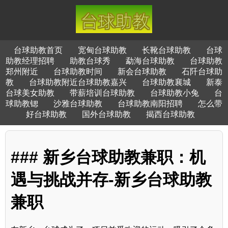
台球助教首页
宽甸台球助教
长靴台球助教
台球
助教经理招聘
助教台球秀
勐海台球助教
台球助教
郑州附近
台球助教时间
新会台球助教
石阡台球助
教
台球助教附近台球助教嘉兴
台球助教襄城
新泰
台球美女助教
带薪培训台球助教
台球助教小兔
台
球助教锶
沙雅台球助教
台球助教南阳招聘
怎么带
好台球助教
国外台球助教
揭西台球助教
### 新乡台球助教兼职：机
遇与挑战并存-新乡台球助教
兼职