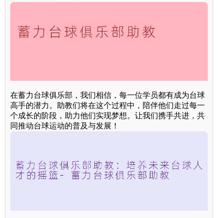
在蓄力台球俱乐部，我们相信，每一位学员都有成为台球
高手的潜力。助教们将在这个过程中，陪伴他们走过每一
个成长的阶段，助力他们实现梦想。让我们携手共进，共
同推动台球运动的普及与发展！