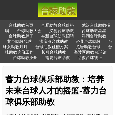
台球助教首页
合肥助教台球价格
武汉台球助教招
聘
台球助教大会
义县台球助教
台球助教星星
台球助教胖子
奉新台球助教招聘
洋湖台球助教
龙泉助教台球
洪崖洞台球助教
沁县台球助教
台
球女助教月月
台球助教跳槽方案
龙岩助教台球
台
球助教这份工作
长顺台球助教
海陵区助教台球馆
台球助教汝州
需要台球助教
助教台球线上
蓄力台球俱乐部助教：培养
未来台球人才的摇篮-蓄力台
球俱乐部助教