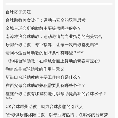
台球搭子滨江
台球助教美女被打：运动与安全的双重思考
金城台球会所的助教主要提供哪些服务？
南漳冲浪台球助教：运动激情与专业指导的完美结合
乐都台球助教：专业指导，让每一次击球都更精准
请问林达台球助教的招聘条件有哪些？****
《钟楼台球助教：在绿绒台面上舞动的青春与匠心》
### 睢县台球助教的作用与意义
新街口台球助教的主要工作内容是什么？
在西安做台球助教兼职需要具备哪些条件？
鑫鑫台球助教有哪些功能可以帮助提高我的台球水平？
****
CK台球嵊州助教：助力台球梦想的引路人
“台球俱乐部沭阳助教：以专业与热情，点燃你的台球梦