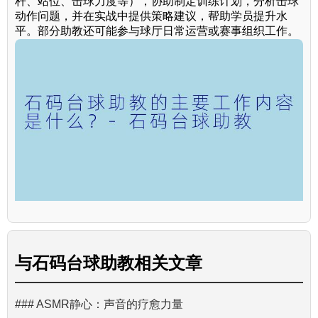
杆、站位、击球力度等），协助制定训练计划，分析击球
动作问题，并在实战中提供策略建议，帮助学员提升水
平。部分助教还可能参与球厅日常运营或赛事组织工作。
与
石码台球助教
相关文章
### ASMR静心：声音的疗愈力量