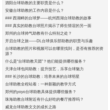
泗阳台球助教的主要职责是什么？
安徽台球助教的工作内容是什么？
### 西湖畔的台球梦——杭州西湖台球助教的故事
### 真实的助教台球照片揭示了师生情谊的另一面
郑州的台球帅气助教有什么特别之处？
开启台球之旅——DL台球俱乐部助教的职责与乐趣
台球助教的照片和视频可以在哪里找到，是否有推荐的资
源？
什么是“台球助教天团”？他们能提供哪些服务？
天津台球包间助教：提升技艺，乐享台球魅力
### 长沙的台球助教：培养未来的台球明星
台球助教全程站着：一种新颖的教学方式
郑州的yoyo台球助教具体提供哪些服务？
珠海助教台球附近有什么好吃的餐厅推荐吗？
威龙台球助教文文的成长之路