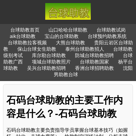
台球助教首页
山口哈哈台球助教
台球助教试岗
aik台球助教
宝山的台球助教
台球预约助教系统
台球助教拉客视频
大熊台球助教
贵阳云岩区台球助
教
保山台球女生助教
泰州台球助教招人
台球助教
级别考试
库尔勒台球助教
防城台球助教招聘
台球
助教广西
项城台球助教照片
台球助教国家
杨平台
球助教
吴兴台球助教招聘
香洲台球招聘助教
沈阳
男助教台球
石码台球助教的主要工作内
容是什么？-石码台球助教
石码台球助教主要负责指导学员掌握台球基本技巧（如握