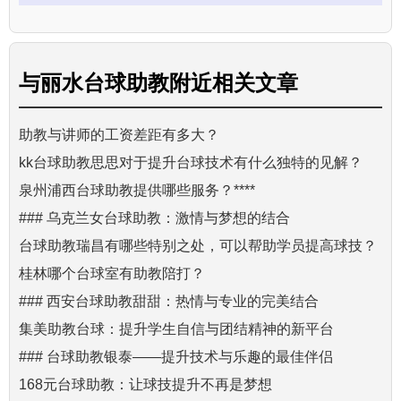
与
丽水台球助教附近
相关文章
助教与讲师的工资差距有多大？
kk台球助教思思对于提升台球技术有什么独特的见解？
泉州浦西台球助教提供哪些服务？****
### 乌克兰女台球助教：激情与梦想的结合
台球助教瑞昌有哪些特别之处，可以帮助学员提高球技？
桂林哪个台球室有助教陪打？
### 西安台球助教甜甜：热情与专业的完美结合
集美助教台球：提升学生自信与团结精神的新平台
### 台球助教银泰——提升技术与乐趣的最佳伴侣
168元台球助教：让球技提升不再是梦想