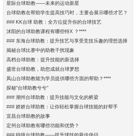
星际台球助教——未来的运动新星
台球助教在帮助学生提高技巧时，主要会展示哪些才艺？
### KK台球 助教：全方位提升你的台球技艺
沭阳的台球助教课程有哪些特X ？****
### 东海台球助教：提升技艺与享受竞技乐趣的理想选择
揭秘台球比赛中的助教干扰现象
高档台球助教：提升技能的新选择
盛世台球助教，助您成就台球梦想
凤山台球助教能为学员提供哪些方面的帮助？****
探秘“台球助教兮兮”
### 潮州台球助教：提升技能与文化的桥梁
### 娇娇台球助教：让你轻松掌握台球技能的好帮手
宜昌台球助教的故事
定州台球助教有哪些功能和优势？
### 特级台球助教——提升球技的最佳伴侣