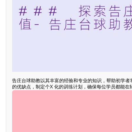
告庄台球助教以其丰富的经验和专业的知识，帮助初学者
的优缺点，制定个X 化的训练计划，确保每位学员都能在