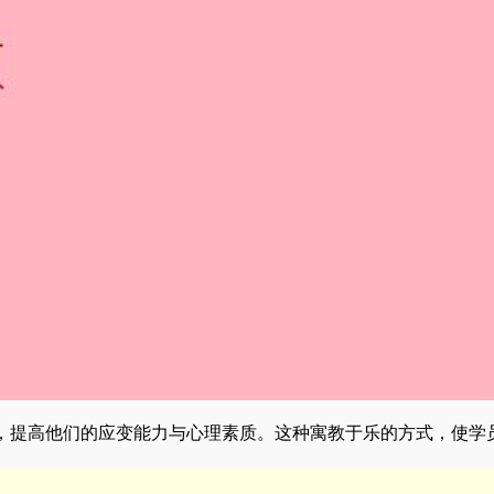
，提高他们的应变能力与心理素质。这种寓教于乐的方式，使学