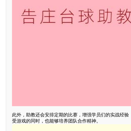
此外，助教还会安排定期的比赛，增强学员们的实战经验
受游戏的同时，也能够培养团队合作精神。