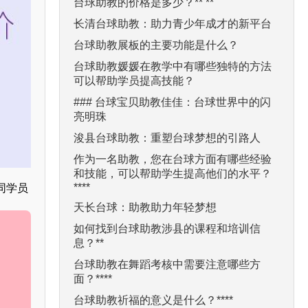
台球助教的价格是多少？** **
长清台球助教：助力青少年成才的新平台
台球助教展板的主要功能是什么？
台球助教媛媛在教学中有哪些独特的方法
可以帮助学员提高技能？
### 台球宝贝助教佳佳：台球世界中的闪
亮明珠
浚县台球助教：重塑台球梦想的引路人
作为一名助教，您在台球方面有哪些经验
和技能，可以帮助学生提高他们的水平？
****
同学员
天长台球：助教助力年轻梦想
如何找到台球助教涉县的课程和培训信
息？**
台球助教在舞蹈考核中需要注意哪些方
面？****
台球助教祈福的意义是什么？****