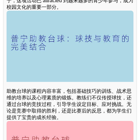
宁，这项活动已 attracted 到越来越多的青少年参与，成为
校园文化的重要一部分。
助教台球的课程内容丰富，包括基础技巧的训练、战术思
维的培养以及心理素质的锻炼。教练们不仅传授球技，还
通过台球的竞技过程，引导学生设定目标、应对挑战。无
论是竞赛中取得的胜利，还是比赛后的反思，都为学生们
提供了宝贵的成长经验。