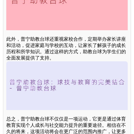
此外，普宁助教台球还重视家校合作，定期举办家长讲座
和活动，促进家庭与学校的互动，让家长了解孩子的成长
历程和所学知识。通过这样的方式，助教台球为学生们的
全面发展提供了支持。
总之，普宁助教台球不仅仅是一项运动，它更是通过体育
教育实现个人成长与社交能力提升的重要途径。相信在不
久的将来，这项活动将会在更广泛的范围内推广，让更多