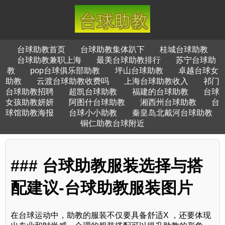
台球助教首页
台球助教集体趴下
桂城台球助教
台球助教兼职上海
最美台球助教排行
苏宁台球助
教
pop台球俱乐部助教
坪山台球助教
卓越台球女
助教
云渡台球助教收费吗
上海台球助教收入
祁门
台球助教招聘
超凯台球助教
福建的台球助教
台球
女孩助教妍妍
阿图什台球助教
湘西州台球助教
台
球馆助教海报
台球小小助教
秦皇岛北戴河台球助教
铜仁助教台球附近
### 台球助教服装选择与搭
配建议-台球助教服装图片
在台球运动中，助教的服装不仅要具备舒适X ，还要体现