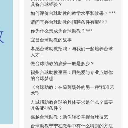
具备台球经验？
如何评价台球助教的教学水平和效果？****
请问宜兴台球助教的招聘条件有哪些？
你为什么想成为台球助教？****
宜昌台球助教的故事
孝感台球助教招聘：与我们一起培养台球
人才！
做台球助教的底薪一般是多少？
福州台球助教歪歪：用热爱与专业点燃你
的台球梦想
《台球助教：在绿茵场外的另一种“精准艺
术”》
方城招助教台球的具体要求是什么？需要
具备哪些条件？
嘉越台球助教：助你轻松掌握台球技艺
台球助教宁宁在教学中有什么特别的方法