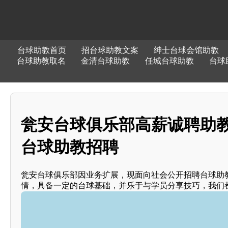
台球助教首页
招台球助教文案
绅士台球会馆助教
台球助教取名
金清台球助教
任城台球助教
台球
瓮安台球俱乐部高薪诚聘助教
台球助教招聘
瓮安台球俱乐部因业务扩展，现面向社会公开招聘台球助
情，具备一定的台球基础，并乐于与学员分享技巧，我们