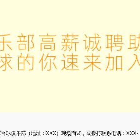
台球俱乐部（地址：XXX）现场面试，或拨打联系电话：XXX-