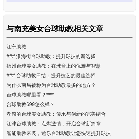
与
南充美女台球助教
相关文章
江宁助教
### 淮海街台球助教：提升球技的新选择
扬州台球美女助教：在球台上的优雅与智慧
### 台球助教日结：提升技艺的最佳选择
为什么南昌被称为台球助教最多的地方？
台球助教哪里看？****
台球助教699怎么样？
孝感的台球美女助教：传承与创新的完美结合
江津台球助教：点燃激情，开启台球新篇章
智能助教来袭，途乐台球助教让您快速提升球技