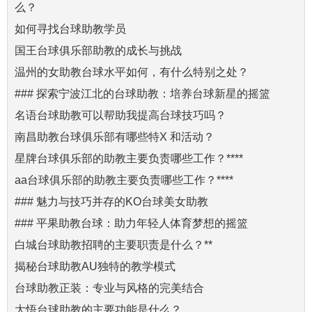
么？
如何寻找台球助教学员
国王台球俱乐部助教的成长与挑战
温州的女助教台球水平如何，有什么特别之处？
### 探索宁波江北的台球助教：培养台球新星的摇篮
名语台球助教可以帮助我提高台球技巧吗？
南昌助教台球俱乐部有哪些特X 和活动？
星牌台球俱乐部的助教主要负责哪些工作？****
aa台球俱乐部的助教主要负责哪些工作？****
### 魅力与技巧并存的KO台球美女助教
### 平果助教台球：助力年轻人体育梦想的摇篮
白城台球助教招聘的主要职责是什么？**
揭秘台球助教AU独特的教学模式
台球助教正装：专业与风格的完美结合
大悟台球助教的主要功能是什么？