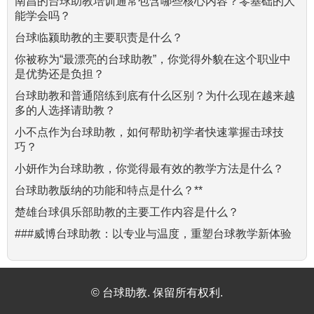
南昌的台球助教培训通常包含哪些核心内容？零基础的人
能学会吗？
台球临颍助教的主要职责是什么？
你被称为“最漂亮的台球助教”，你觉得外貌在这个职业中
是优势还是负担？
台球助教和普通陪练到底有什么区别？为什么现在越来越
多的人选择请助教？
小不点作为台球助教，如何帮助初学者快速掌握击球技
巧？
小妍作为台球助教，你觉得最有效的教学方法是什么？
台球助教版纳的功能和特点是什么？**
楚雄台球俱乐部助教的主要工作内容是什么？
###威博台球助教：以专业与温度，重塑台球教学新体验
© 台球助教. 保留所有权利.