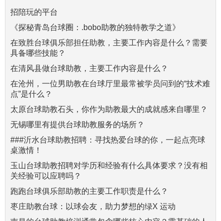
招陪玩的平台
《探秘青岛台球圈：.bobo助教的独特教学之道》
在致胜台球俱乐部担任助教，主要工作内容是什么？需要
具备哪些技能？
在清风县做台球助教，主要工作内容是什么？
在沧州，一位男助教在台球厅里最常被学员问到的“技术难
点”是什么？
太原台球助教石头，你作为助教最大的成就感来自哪里？
无锡哪里有提供台球助教服务的场所？
###沂水台球助教招聘：寻找热爱台球的你，一起点亮球
桌激情！
玉山台球助教招聘对学历和经验有什么具体要求？没有相
关经验可以应聘吗？
跑跑台球俱乐部助教的主要工作职责是什么？
枣庄助教台球：以球会友，助力梦想的绿X 运动