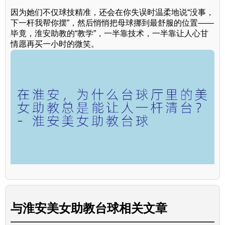
因为她们不仅球技精准，还会在你失误时温柔地说“没事，
下一杆我帮你摆”，然后悄悄把母球挪到最舒服的位置——
毕竟，淮安助教的“教学”，一半靠技术，一半靠让人心甘
情愿再买一小时的微笑。
与
淮安美女助教台球
相关文章