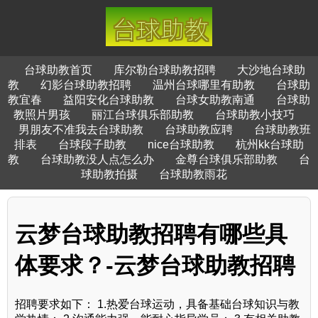
台球助教首页
库尔勒台球助教招聘
大沙地台球助
教
幻影台球助教招聘
温州台球哪里有助教
台球助
教宜春
益阳安化台球助教
台球女助教南通
台球助
教照片男孩
丽江台球俱乐部助教
台球助教小技巧
男朋友不准我去台球助教
台球助教应聘
台球助教班
排表
台球段子助教
nice台球助教
杭州kk台球助
教
台球助教没人点怎么办
金尊台球俱乐部助教
台
球助教拍摄
台球助教雨花
云梦台球助教招聘有哪些具
体要求？-云梦台球助教招聘
招聘要求如下： 1.热爱台球运动，具备基础台球知识与教