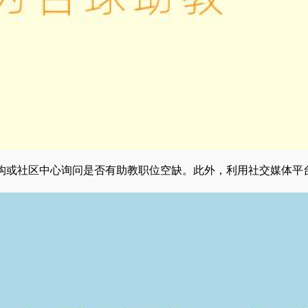
构或社区中心询问是否有助教职位空缺。此外，利用社交媒体平