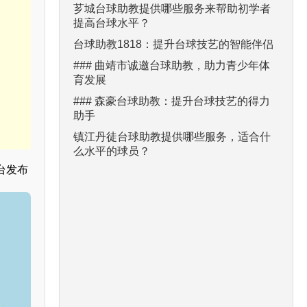
芗城台球助教提供哪些服务来帮助初学者
提高台球水平？
台球助教1818：提升台球技艺的智能伴侣
### 曲靖市诚邀台球助教，助力青少年体
育发展
### 森豪台球助教：提升台球技艺的得力
助手
镇江丹徒台球助教提供哪些服务，适合什
么水平的球员？
台发布