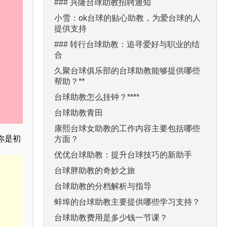
### 兴隆台球助教招聘通知
小雪：ok台球的贴心助教，为爱台球的人
提供支持
### 转行台球助教：追寻爱好与职业的结
合
久聚台球俱乐部的台球助教能够提供哪些
帮助？**
台球助教怎么挂钟？****
台球助教青田
康熙台球女助教的工作内容主要包括哪些
你是初
方面？
优优台球助教：提升台球技巧的新助手
台球胖助教的奇妙之旅
台球助教的分档解析与指导
蚌埠的台球助教主要提供哪些学习支持？
台球助教费用是多少钱一节课？