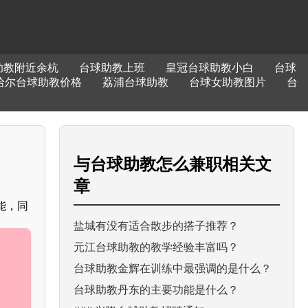
助教附近余杭
台球助教上班
皇冠台球助教小白
台球
哈尔台球助教价格
荔浦台球助教
台球女助教图片
台
与
台球助教怎么兼职
相关文
章
能，同
盐城有没有适合散步的搭子推荐？
元江台球助教的教学经验丰富吗？
台球助教金辉在训练中最强调的是什么？
台球助教丹东的主要功能是什么？