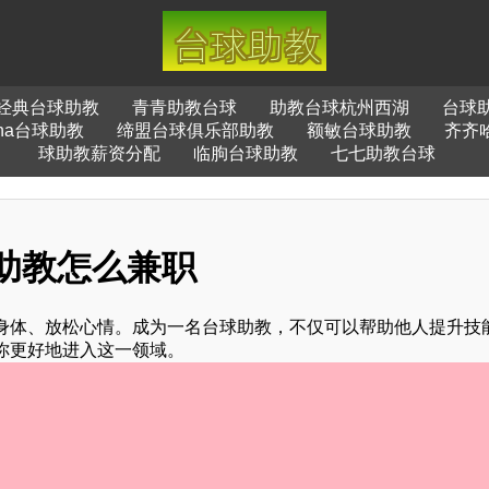
经典台球助教
青青助教台球
助教台球杭州西湖
台球
nna台球助教
缔盟台球俱乐部助教
额敏台球助教
齐齐
球助教薪资分配
临朐台球助教
七七助教台球
助教怎么兼职
身体、放松心情。成为一名台球助教，不仅可以帮助他人提升技
你更好地进入这一领域。