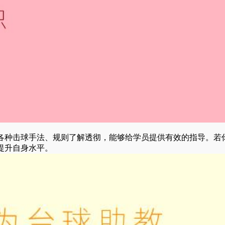
各种击球手法、规则了解透彻，能够给学员提供有效的指导。若
提升自身水平。