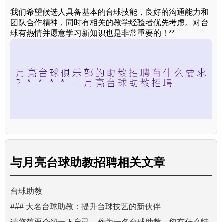
我们希望候选人具备基本的台球技能，良好的沟通能力和
团队合作精神，同时有相关的教学经验者优先考虑。对台
球有热情并愿意学习新知识也是非常重要的！**
与
月亮台球助教招聘
相关文章
台球助教
### 大名台球助教：提升台球技艺的新伙伴
请您简要介绍一下自己，作为一名台球助教，您有什么特