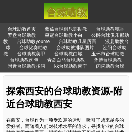
台球助教首页
蓝莓台球俱乐部助教
台球助教穗香
罗盘台球助教
皇冠台球助教小白
公爵台球俱乐部助
教
台球助教youme
台球助教几星厉害
浚县助教台
球
台球比赛助教
台球助教排队图片
泾阳台球助
教
台球助教美甲
台球助教白城
玉环市台球助教
台球助教肉包
青岛白马台球助教
弈博台球助教
附近台球助教招聘
kk台球助教南宁
闪闪助教台球
探索西安的台球助教资源-附
近台球助教西安
在西安，台球作为一项受欢迎的运动，吸引了越来越多的
爱好者。而随着人们对技术水平的追求，寻找专业的台球