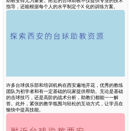
助教变得尤为重要。附近的台球助教不仅提供专业的技术
指导，还能根据每个人的水平制定个X 化的训练方案。
许多台球俱乐部和培训机构在西安遍地开花，优秀的教练
团队为初学者和有一定基础的玩家提供帮助。无论是基础
的击球技巧，还是高阶的战术分析，助教们都能一一解
答。此外，紧张的教学氛围与轻松的互动方式，让学员在
愉快中提高技能。