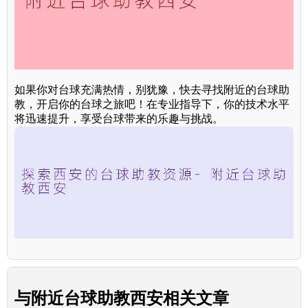
如果你对台球充满热情，别犹豫，快去寻找附近的台球助
教，开启你的台球之旅吧！在专业指导下，你的技术水平
将迅速提升，享受台球带来的乐趣与挑战。
与
附近台球助教西安
相关文章