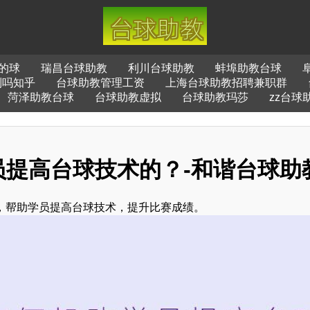
的球
瑞昌台球助教
利川台球助教
蚌埠助教台球
制吗知乎
台球助教管理工资
上海台球助教招聘兼职群
菏泽助教台球
台球助教虚拟
台球助教玛莎
zz台球
提高台球技术的？-和谐台球助
，帮助学员提高台球技术，提升比赛成绩。