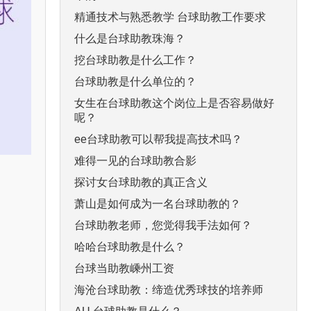
精通技术与熟悉教学 台球助教工作要求
什么是台球助教珠海？
挖台球助教是什么工作？
台球助教是什么单位的？
女生在台球助教这个岗位上是否容易做好
呢？
ee台球助教可以帮我提高技术吗？
难得一见的台球助教合影
探讨女台球助教的真正含义
萧山是如何成为一名台球助教的？
台球助教老师，您觉得我手法如何？
哈哈台球助教是什么？
台球当助教嵊州工资
海沧台球助教：缔造优秀球技的培养师