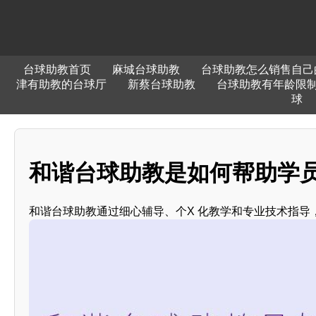
台球助教首页
麻城台球助教
台球助教怎么销售自己
津有助教的台球厅
新蔡台球助教
台球助教有年龄限
球
和谐台球助教是如何帮助学员
和谐台球助教通过细心辅导、个X 化教学和专业技术指导