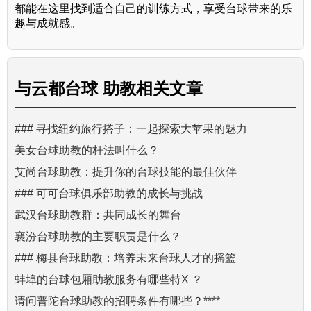
都能在这里找到适合自己的训练方式，享受台球带来的乐
趣与成就感。
与
云都台球 助教
相关文章
### 寻找纽约旅行搭子：一起探索大苹果的魅力
美女台球助教的杆法叫什么？
艾尚台球助教：提升你的台球技能的最佳伙伴
### 可可台球俱乐部助教的成长与挑战
武汉台球助教群：共同成长的舞台
襄汾台球助教的主要职责是什么？
### 梅县台球助教：培养未来台球人才的摇篮
蚌埠的台球包厢助教服务有哪些特X ？
请问普陀台球助教的招聘条件有哪些？****