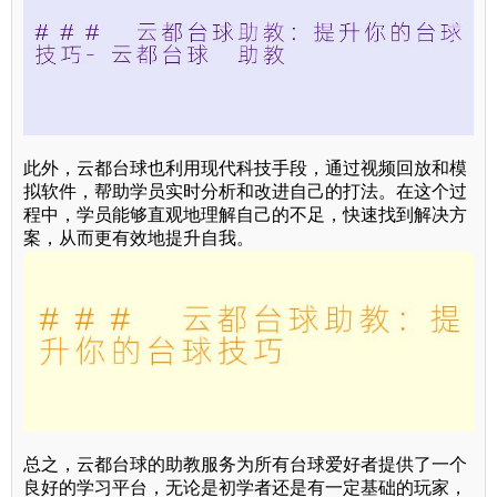
此外，云都台球也利用现代科技手段，通过视频回放和模
拟软件，帮助学员实时分析和改进自己的打法。在这个过
程中，学员能够直观地理解自己的不足，快速找到解决方
案，从而更有效地提升自我。
总之，云都台球的助教服务为所有台球爱好者提供了一个
良好的学习平台，无论是初学者还是有一定基础的玩家，