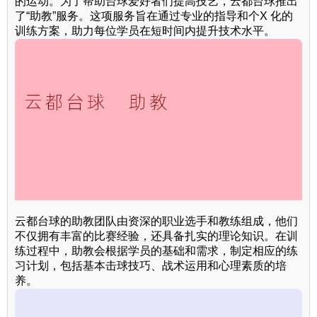
的运动。为了帮助台球爱好者们提高技艺，云都台球推出
了“助教”服务。这项服务旨在通过专业的指导和个X 化的
训练方案，助力每位学员在短时间内提升技术水平。
云都台球的助教团队由资深的职业选手和教练组成，他们
不仅拥有丰富的比赛经验，还具备扎实的理论知识。在训
练过程中，助教会根据学员的基础和需求，制定相应的练
习计划，包括基本击球技巧、战术运用和心理素质的培
养。