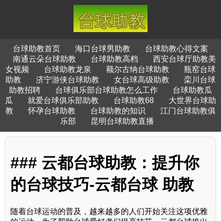
台球助教首页
海口台球男助教
台球助教心得文案
南通云朵台球助教
台球助教高档
西安台球厅助教美
女视频
台球助教龙泉
额尔古纳台球助教
瓶窑台球
助教
济宁游侠台球助教
女台球高级助教
栾川台球
助教招聘
台球俱乐部台球助教怎么工作
台球助教瓜
瓜
就爱台球俱乐部助教
台球助教68
大世界台球助
教
怀孕台球助教
台球助教的知识
江门台球助教俱
乐部
昆明台球助教直播
### 云都台球助教：提升你
的台球技巧-云都台球 助教
随着台球运动的普及，越来越多的人们开始关注这项优雅