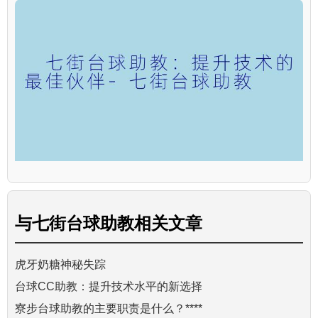
与
七街台球助教
相关文章
虎牙奶糖神秘失踪
台球CC助教：提升技术水平的新选择
寮步台球助教的主要职责是什么？****