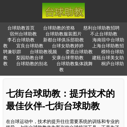
台球助教首页
台球助教的资格
慈利台球助教招聘
宿州台球助教
台球助教服装图片
不止台球助教
李石台球助教
新都台球俱乐部助教
海南琼中台球助
教
宜良台球助教
台球女助教婷婷
上海台球助教招
聘兼职群
台球助教视频
娄底台球助教
模特台球助
教
梨园助教台球
安康台球带助教
建瓯台球美女助
教
台球助教的别名
台球助教集体跳舞
桐庐台球助
教
七街台球助教：提升技术的
最佳伙伴-七街台球助教
在台球运动中，技术的提升往往需要系统的训练和专业的