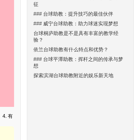
征
### 台球助教：提升技巧的最佳伙伴
### 威宁台球助教：助力球迷实现梦想
台球桐庐助教是不是具有丰富的教学经
验？
依兰台球助教有什么特点和优势？
### 台球平潭助教：挥杆之间的传承与梦
想
探索滨湖台球助教附近的娱乐新天地
4. 有