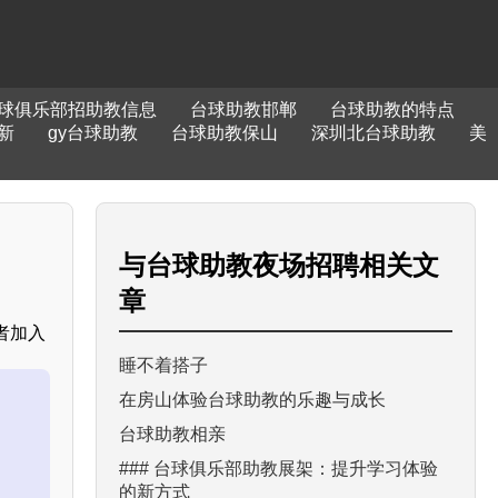
球俱乐部招助教信息
台球助教邯郸
台球助教的特点
新
gy台球助教
台球助教保山
深圳北台球助教
美
与
台球助教夜场招聘
相关文
章
者加入
睡不着搭子
在房山体验台球助教的乐趣与成长
台球助教相亲
### 台球俱乐部助教展架：提升学习体验
的新方式