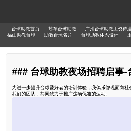
台球助教首页
莎车台球助教
广州台球助教工资待
福山助教台球
助教台球名片
台球助教体系设计
### 台球助教夜场招聘启事
为进一步提升台球爱好者的培训体验，我俱乐部现面向社
我们的团队，共同致力于推广这项优雅的运动。