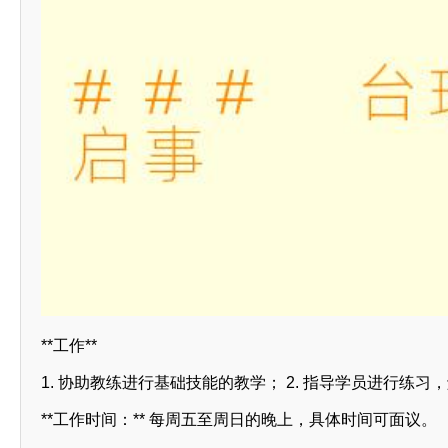
**工作**
1. 协助教练进行基础技能的教学； 2. 指导学员进行练习
**工作时间：** 每周五至周日的晚上，具体时间可面议。