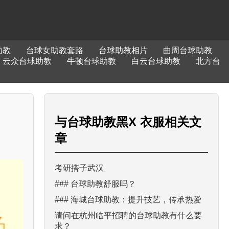
助教
台球女助教套路
台球助教相片
曲周台球助教
云众台球助教
牛顿台球助教
白云台球助教
北方台
与
台球助教黑X 衣服
相关文
章
考研搭子武汉
### 台球助教舒服吗？
### 海城台球助教：提升技艺，传承热爱
请问在杭州临平招聘的台球助教有什么要
求？