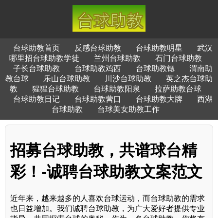
台球助教首页
反感台球助教
台球助教明星
武汉
哪里招台球助教学徒
兰州台球助教
石门台球助教
子长台球助教
台球助教鸡西
台球助教锶
渭南助
教台球
乐山台球助教
川沙台球助教
英之杰台球助
教
猩猩台球助教
台球助教阳泉
拉萨助教台球
台球助教日记
台球助教营口
台球助教大牌
西湖
台球助教
台球美女助教工作
招募台球助教，共谱球台精
彩！-诚聘台球助教文案范文
近年来，越来越多的人喜欢台球运动，而台球助教的需求
也日益增加。我们诚聘台球助教，为广大爱好者提供专业