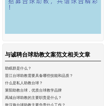
与
诚聘台球助教文案范文
相关文章
助眠群是什么？
晋江台球助教需要具备哪些技能和品质？
什么是私人助教台球？
莱阳助教台球，优质台球教学品牌
禹城台球助教的主要职责是什么？
敖汉旗台球助教主要负责什么工作？