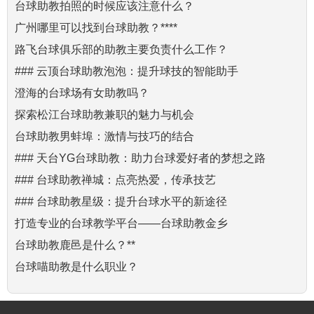
台球助教拍照的时候应该注意什么？
广州哪里可以找到台球助教？****
路飞台球俱乐部的助教主要负责什么工作？
### 云顶台球助教泡泡：提升球技的智能助手
澄海的台球场有女助教吗？
探索松江台球助教兼职的魅力与机会
台球助教男蚌埠：激情与技巧的结合
### 天台YG台球助教：助力台球爱好者的梦想之路
### 台球助教禅城：点亮热爱，传承技艺
### 台球助教星级：提升台球水平的新途径
打造专业的台球教学平台——台球助教金乡
台球助教鹿邑是什么？**
台球喵助教是什么职业？