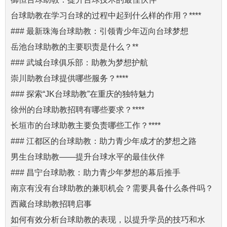
台球助教在学习台球的过程中起到什么样的作用？****
### 最新珠海台球助教：引领青少年迈向台球梦想
岳池台球助教的主要职责是什么？**
### 武城台球俱乐部：助教为梦想护航
崇川助教台球提供哪些服务？****
### 探索“JK台球助教”在重庆的独特魅力
徐州的台球助教招聘有哪些要求？****
长垣市的台球助教主要负责哪些工作？****
### 江都区的台球助教：助力青少年成才的梦想之路
男生台球助教——提升台球水平的最佳伙伴
### 昌宁台球助教：助力青少年梦想的幕后推手
南京有没有台球助教的兼职机会？需要具备什么条件吗？
西藏台球助教招聘启事
如何有效分析台球助教的表现，以提升学员的技巧和水