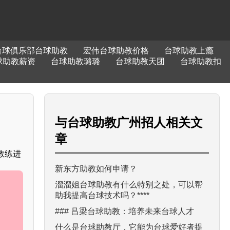
台球俱乐部台球助教
宏伟台球助教价格
台球助教上瘾
球助教薪资
台球助教璐璐
台球助教天团
台球助教扣
与
台球助教广州招人
相关文
章
教练进
新东方助教如何申请？
溜溜姐台球助教有什么特别之处，可以帮
助我提高台球技术吗？****
### 吕梁台球助教：培养未来台球人才
什么是台球助教厅，它能为台球爱好者提