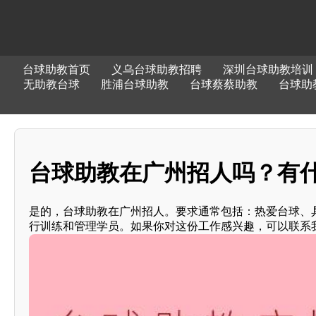
台球助教首页
义乌台球助教招聘
深圳台球助教培训
无助教台球
胜浦台球助教
台球蔡蔡助教
台球助
台球助教在广州招人吗？有什
是的，台球助教在广州招人。要求通常包括：热爱台球、
行训练和管理学员。如果你对这份工作感兴趣，可以联系