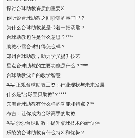
探讨台球助教资质的重要X
你听说台球助教之间吵架的事了吗？
为什么台球助教总是带着一把汤匙？
台球助教包住是什么意思？****
助教小雪台球打得怎么样？
郑州台球助教，助力学员提升技艺
星点台球助教的主要功能是什么？****
台球助教沈丘的教学智慧
### 正规台球助教工资：行业现状与未来发展
什么是“台球宝贝助教”？****
东海台球助教有什么样的功能和特点？**
布吉：让你成为台球高手的助教
### 沙沙台球助教：提升桌球技术的新伙伴
乐陵的台球助教有什么特X 和优势？