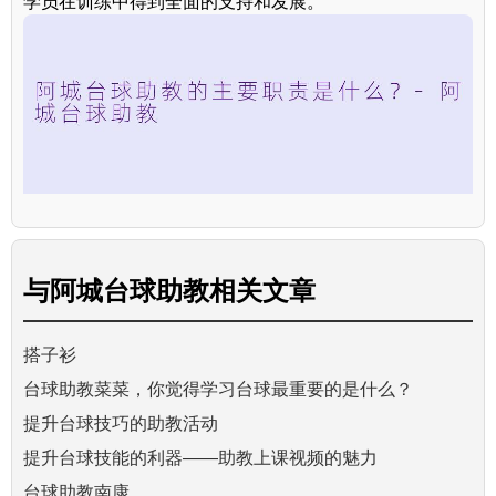
学员在训练中得到全面的支持和发展。
与
阿城台球助教
相关文章
搭子衫
台球助教菜菜，你觉得学习台球最重要的是什么？
提升台球技巧的助教活动
提升台球技能的利器——助教上课视频的魅力
台球助教南康